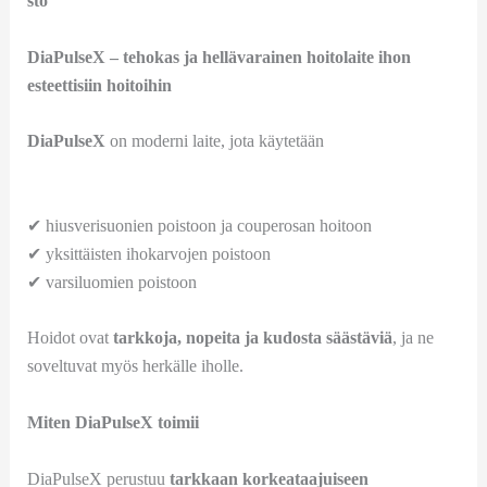
sto
DiaPulseX – tehokas ja hellävarainen hoitolaite ihon
esteettisiin hoitoihin
DiaPulseX
on moderni laite, jota käytetään
✔ hiusverisuonien poistoon ja couperosan hoitoon
✔ yksittäisten ihokarvojen poistoon
✔ varsiluomien poistoon
Hoidot ovat
tarkkoja, nopeita ja kudosta säästäviä
, ja ne
soveltuvat myös herkälle iholle.
Miten DiaPulseX toimii
DiaPulseX perustuu
tarkkaan korkea­taajuiseen