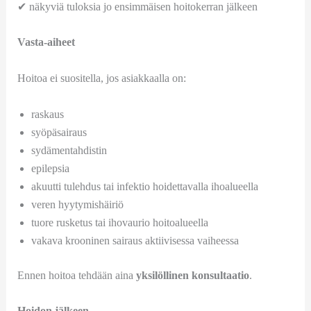
✔ näkyviä tuloksia jo ensimmäisen hoitokerran jälkeen
Vasta-aiheet
Hoitoa ei suositella, jos asiakkaalla on:
raskaus
syöpäsairaus
sydämentahdistin
epilepsia
akuutti tulehdus tai infektio hoidettavalla ihoalueella
veren hyytymishäiriö
tuore rusketus tai ihovaurio hoitoalueella
vakava krooninen sairaus aktiivisessa vaiheessa
Ennen hoitoa tehdään aina
yksilöllinen konsultaatio
.
Hoidon jälkeen