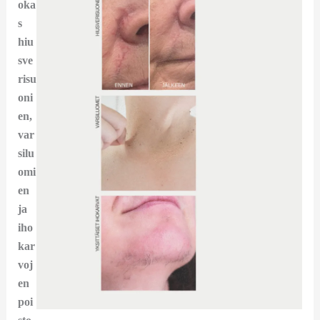
oka
s
hiu
sve
risu
oni
en,
var
silu
omi
en
ja
iho
kar
voj
en
poi