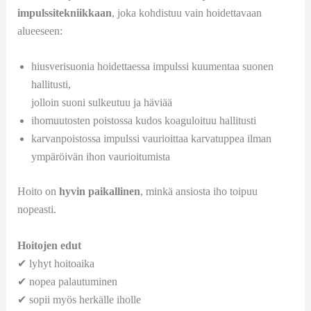
impulssitekniikkaan
, joka kohdistuu vain hoidettavaan
alueeseen:
hiusverisuonia hoidettaessa impulssi kuumentaa suonen
hallitusti,
jolloin suoni sulkeutuu ja häviää
ihomuutosten poistossa kudos koaguloituu hallitusti
karvanpoistossa impulssi vaurioittaa karvatuppea ilman
ympäröivän ihon vaurioitumista
Hoito on
hyvin paikallinen
, minkä ansiosta iho toipuu
nopeasti.
Hoitojen edut
✔ lyhyt hoitoaika
✔ nopea palautuminen
✔ sopii myös herkälle iholle