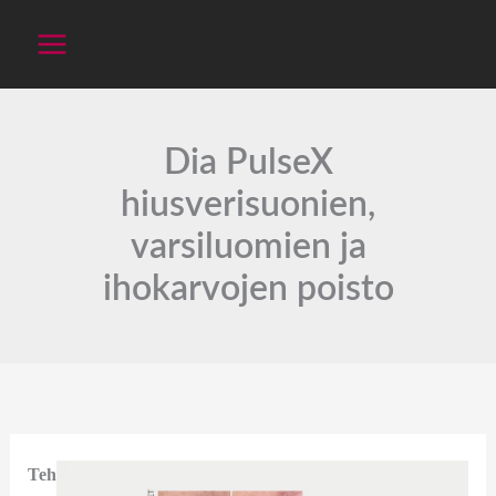
Siirry
sisältöön
Dia PulseX
hiusverisuonien,
varsiluomien ja
ihokarvojen poisto
Teh